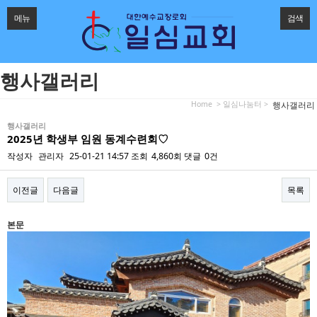
메뉴
검색
행사갤러리
Home
> 일심나눔터 >
행사갤러리
행사갤러리
2025년 학생부 임원 동계수련회♡
작성자
관리자
25-01-21 14:57
조회
4,860회
댓글
0건
이전글
다음글
목록
본문